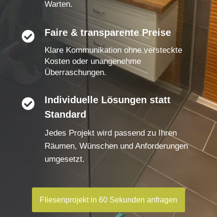
Warten.
Faire & transparente Preise

Klare Kommunikation ohne versteckte
Kosten oder unangenehme
Überraschungen.
Individuelle Lösungen statt

Standard
Jedes Projekt wird passend zu Ihren
Räumen, Wünschen und Anforderungen
umgesetzt.
Fliesenprojekt in 60 Sekunden anfragen