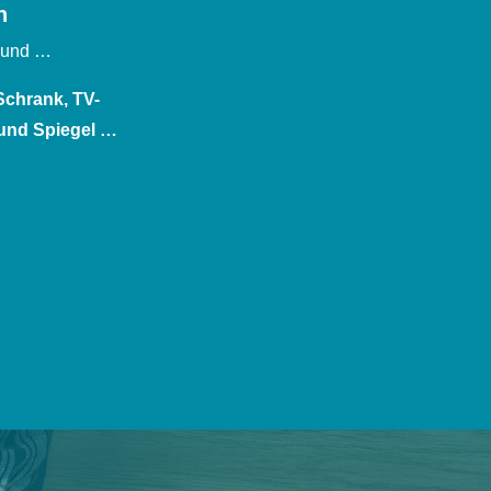
n
 und …
Schrank, TV-
und Spiegel …