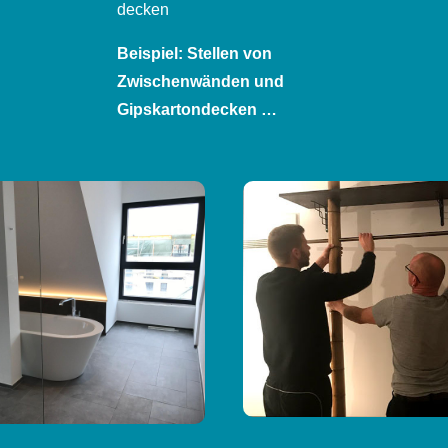
decken
Beispiel: Stellen von
Zwischenwänden und
Gipskartondecken …