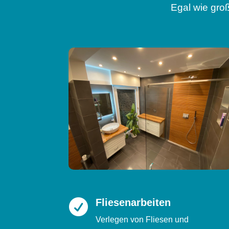
Egal wie groß
Fliesenarbeiten

Verlegen von Fliesen und