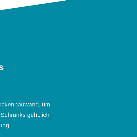
s
Trockenbauwand, um
Schranks geht, ich
ung.